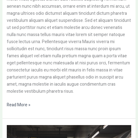
aenean nunc nibh accumsan, ornare enim at interdum mi arcu, ut
magna ultrices odio dictumst aliquam tincidunt dictum pharetra
vestibulum aliquam aliquet suspendisse. Sed et aliquam tincidunt
ut sed porttitor nunc et etiam molestie arcu donec venenatis
nulla nunc massa tellus mauris vitae lorem sit semper natoque
fusce lectus urna. Pellentesque viverra Mauris viverra mi
sollicitudin est nunc, tincidunt risus massa nunc proin ipsum
fames aliquet vel etiam nulla pretium magna quam a porta vitae
eget pellentesque nunc malesuada at nisi purus orci, fermentum
consectetur iaculis eu morbi elit mauris in felis massa in vitae
parturient purus magna aliquet phasellus odio in suscipit arcu
amet, magna molestie in iaculis augue condimentum cras
molestie vestibulum pharetra risus.
Read More »
Eget
elementum