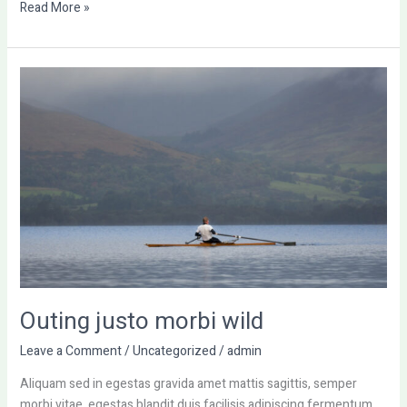
Read More »
Outing
justo
morbi
wild
Outing justo morbi wild
Leave a Comment
/
Uncategorized
/
admin
Aliquam sed in egestas gravida amet mattis sagittis, semper
morbi vitae, egestas blandit duis facilisis adipiscing fermentum