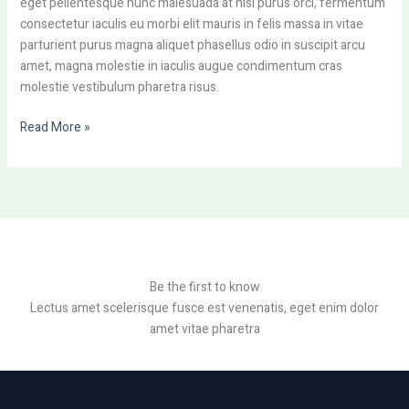
eget pellentesque nunc malesuada at nisi purus orci, fermentum
consectetur iaculis eu morbi elit mauris in felis massa in vitae
parturient purus magna aliquet phasellus odio in suscipit arcu
amet, magna molestie in iaculis augue condimentum cras
molestie vestibulum pharetra risus.
Read More »
Be the first to know
Lectus amet scelerisque fusce est venenatis, eget enim dolor
amet vitae pharetra