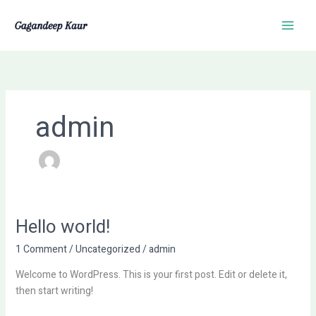
Skip
Main
to
Men
content
admin
Hello world!
Hello
world!
1 Comment
/
Uncategorized
/
admin
Welcome to WordPress. This is your first post. Edit or delete it,
then start writing!